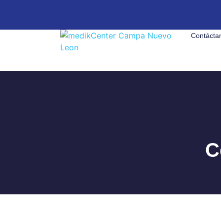
Contácta
C